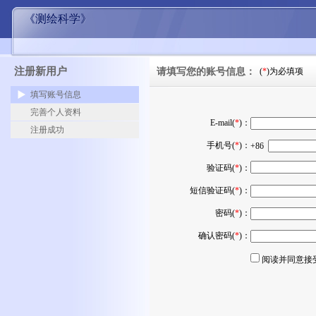
《测绘科学》
注册新用户
请填写您的账号信息：
(
*
)为必填项
填写账号信息
完善个人资料
E-mail(
*
)：
注册成功
手机号(
*
)：
+86
验证码(
*
)：
短信验证码(
*
)：
密码(
*
)：
确认密码(
*
)：
阅读并同意接